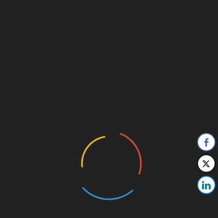
COORDONNÉES
Tél : 05 63 50 21 70
Par
messagerie
…
HORAIRES MAIRIE
LUNDI 9h-12h après midi sur rdv
MARDI 9h-12h après midi sur rdv
MERCREDI Fermée