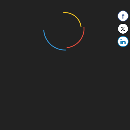
Tél : 05 63 50 21 70
Par
messagerie
…
HORAIRES MAIRIE
LUNDI 9h-12h après midi sur rdv
MARDI 9h-12h après midi sur rdv
MERCREDI Fermée
JEUDI 9h-12h après midi sur rdv